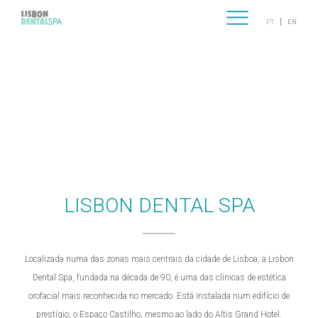
|
PT
EN
LISBON DENTAL SPA
ESPECIALIDADES
EQUIPA
PROTOCOLOS
LISBON DENTAL SPA
CASOS CLÍNICOS
Localizada numa das zonas mais centrais da cidade de Lisboa, a Lisbon
CONTACTOS
Dental Spa, fundada na década de 90, é uma das clínicas de estética
orofacial mais reconhecida no mercado. Está instalada num edifício de
prestígio, o Espaço Castilho, mesmo ao lado do Altis Grand Hotel.