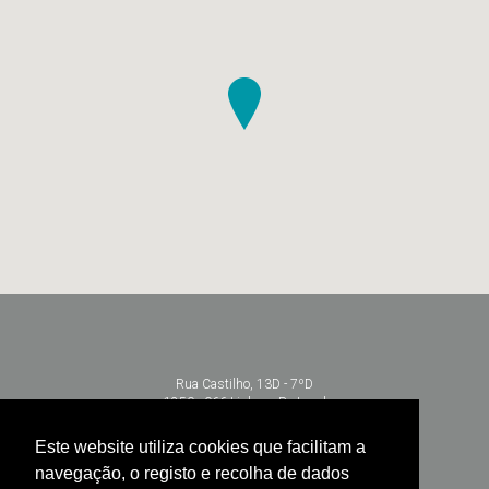
Rua Castilho, 13D - 7ºD
1250 - 066 Lisboa - Portugal
+351 213 104 650 | +351 968 692 848
Este website utiliza cookies que facilitam a
info@lisbondentalspa.pt
navegação, o registo e recolha de dados